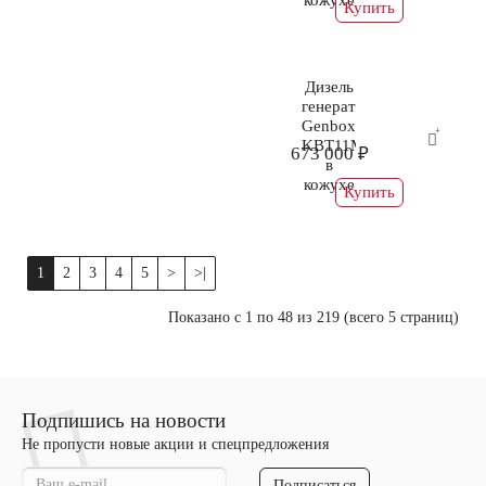
Купить
Дизель
генератор
Genbox
KBT11M
673 000 ₽
в
кожухе
Купить
1
2
3
4
5
>
>|
Показано с 1 по 48 из 219 (всего 5 страниц)
Подпишись на новости
Не пропусти новые акции и спецпредложения
Подписаться