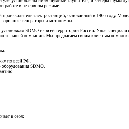
ха уже установлены низкошумный глушитель, и камеры шумоглуш
ри работе в резервном режиме.
й производитель электростанций, основанный в 1966 году. Мод
 сварочные генераторы и мотопомпы.
 установкам SDMO на всей территории России. Узкая специализ
ость нашей компании. Мы предлагаем своим клиентам комплекс
ам.
ку по всей РФ.
о оборудования SDMO.
рантию.
ает в себя: