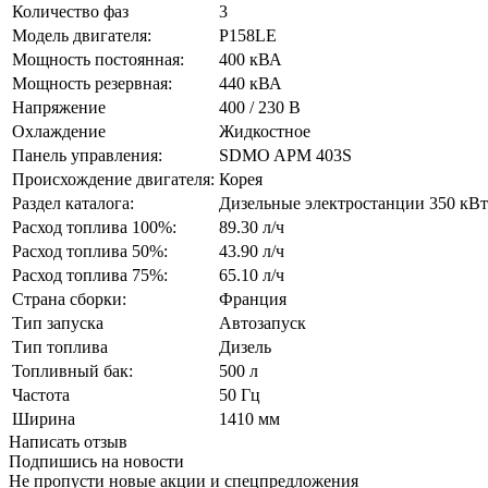
Количество фаз
3
Модель двигателя:
P158LE
Мощность постоянная:
400 кВА
Мощность резервная:
440 кВА
Напряжение
400 / 230 В
Охлаждение
Жидкостное
Панель управления:
SDMO APM 403S
Происхождение двигателя:
Корея
Раздел каталога:
Дизельные электростанции 350 кВт
Расход топлива 100%:
89.30 л/ч
Расход топлива 50%:
43.90 л/ч
Расход топлива 75%:
65.10 л/ч
Страна сборки:
Франция
Тип запуска
Автозапуск
Тип топлива
Дизель
Топливный бак:
500 л
Частота
50 Гц
Ширина
1410 мм
Написать отзыв
Подпишись на новости
Не пропусти новые акции и спецпредложения