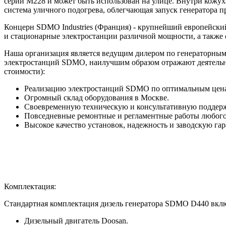
серии M228 и может быть использован на улице. Внутри кожу
система уличного подогрева, облегчающая запуск генератора п
Концерн SDMO Industries (Франция) - крупнейший европейски
и стационарные электростанции различной мощности, а также
Наша организация является ведущим дилером по генераторным
электростанций SDMO, наилучшим образом отражают деятельн
стоимости):
Реализацию электростанций SDMO по оптимальным цен
Огромный склад оборудования в Москве.
Своевременную техническую и консультативную поддерж
Повседневные ремонтные и регламентные работы любог
Высокое качество установок, надежность и заводскую га
Комплектация:
Стандартная комплектация дизель генератора SDMO D440 включ
Дизельный двигатель Doosan.