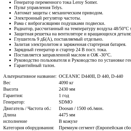
Генератор переменного тока Leroy Somer.
Пульт управления Telys.
Автомат защиты с механическим приводом.
Электронный регулятор частоты.
Рама с виброгасящими подушками подвески.
Радиатор, рассчитанный на температуру воздуха 48/50°C 
Защитная решетка на вентиляторе и вращающихся деталя
Глушитель 9 дБ(A), поставляемый отдельно.
Залитая электролитом и заряженная стартерная батарея.
Зарядный генератор и стартер 24 В пост. тока.
Поставляется заправленной маслом и ОЖ -30°C.
Руководство пользователя и Руководство по установке ге
Гарантийный талон.
Альтернативное название:
OCEANIC D440II, D 440, D-440
Вес
4090 кг
Высота
2430 мм
Гарантия:
1 год
Генератор:
SDMO
Двигатель / Частота об.:
Doosan / 1500 об./мин.
Длина
4475 мм
исполнение
В кожухе
Категория оборудования:
Премиум сегмент (Европейская сбо